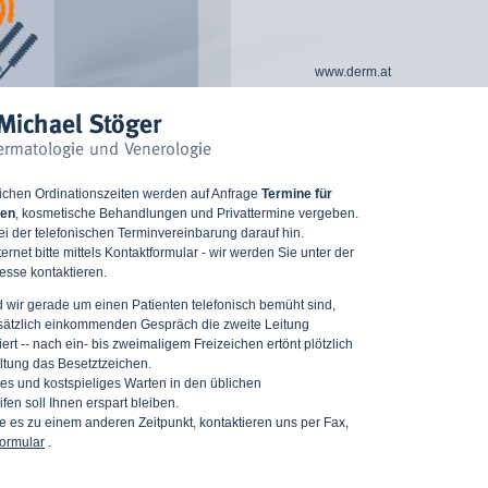
www.derm.at
ichen Ordinationszeiten werden auf Anfrage
Termine für
gen
, kosmetische Behandlungen und Privattermine vergeben.
ei der telefonischen Terminvereinbarung darauf hin.
rnet bitte mittels
Kontaktformular
- wir werden Sie unter der
sse kontaktieren.
wir gerade um einen Patienten telefonisch bemüht sind,
sätzlich einkommenden Gespräch die zweite Leitung
ert -- nach ein- bis zweimaligem Freizeichen ertönt plötzlich
altung das Besetztzeichen.
des und kostspieliges Warten in den üblichen
fen soll Ihnen erspart bleiben.
ie es zu einem anderen Zeitpunkt, kontaktieren uns per Fax,
formular
.