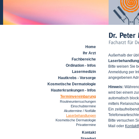
Home
Ihr Arzt
Außerhalb der übl
Fachbereiche
Laserbehandlun
Ordination - Infos
Bitte weisen Sie b
Lasermedizin
Anmeldung per Inte
angegebenen Adre
Hautkrebs - Vorsorge
Kosmetische Dermatologie
Hinweis:
Während 
Hauterkrankungen - Infos
wird bei einem zu
Terminvereinbarung
automatisch blocki
Routineuntersuchungen
mittels Relaissch
Einschubtermine
Ein zeitaufreiben
Akuttermine / Notfälle
Telefonwarteschlei
Laserbehandlungen
Kosmetische Dermatologie
Bitte versuchen S
Privattermine
Mail oder
Kontakt
Kontakt
Standort