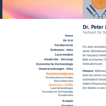
Home
Ihr Arzt
Fachbereiche
Für akut verlaufe
Ordination - Infos
akute Überweisun
Lasermedizin
Ihr Hausarzt melde
Hautkrebs - Vorsorge
Bitte erscheinen 
Ordinationszeit.
Kosmetische Dermatologie
Hauterkrankungen - Infos
Hinweis:
Während 
Terminvereinbarung
wird bei einem zu
Routineuntersuchungen
automatisch blocki
Einschubtermine
mittels Relaissch
Akuttermine / Notfälle
Ein Warten in den 
Laserbehandlungen
Kosmetische Dermatologie
Privattermine
Kontakt
Standort