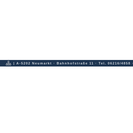
| A-5202 Neumarkt · Bahnhofstraße 11 · Tel. 06216/4858 