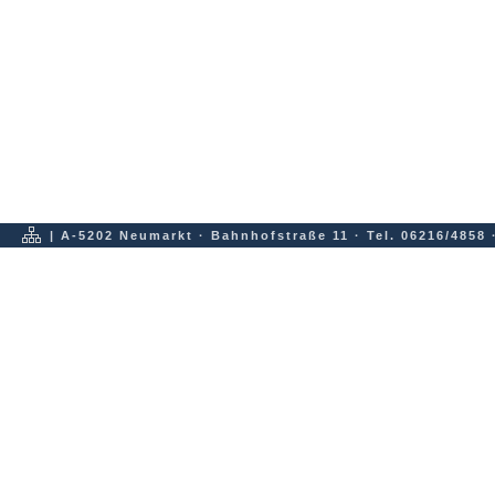
| A-5202 Neumarkt · Bahnhofstraße 11 · Tel. 06216/4858 